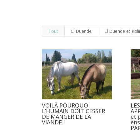
Tout
El Duende
El Duende et Kol
VOILÀ POURQUOI
LE
L’HUMAIN DOIT CESSER
AP
DE MANGER DE LA
et 
VIANDE !
ens
PAR