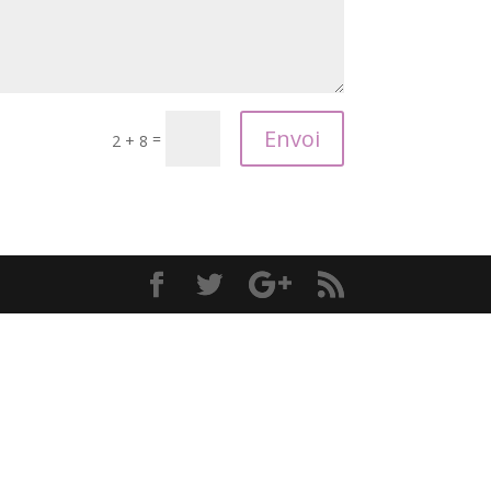
Envoi
=
2 + 8