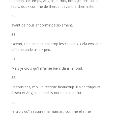
Pendant ce temps, Angelo et moi, nous jouons sur le
tapis, doux comme de l’herbe, devant la cheminée,
32.
avant de nous endormir paisiblement.
33.
Oceañ, il ne connait pas trop les chevaux. Cela explique
qu’il me parle assez peu.
34.
Mais je crois qu’il m’aime bien, dans le fond.
35.
En tous cas, moi, je l’estime beaucoup. Il aide toujours
Aliséa et Angelo quand ils ont besoin de lui.
36.
Je crois qu’il rassure ma maman, comme elle me