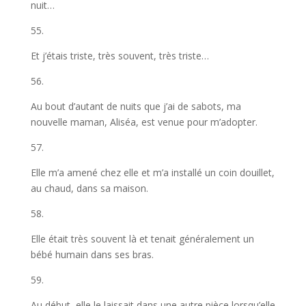
nuit…
55.
Et j’étais triste, très souvent, très triste…
56.
Au bout d’autant de nuits que j’ai de sabots, ma
nouvelle maman, Aliséa, est venue pour m’adopter.
57.
Elle m’a amené chez elle et m’a installé un coin douillet,
au chaud, dans sa maison.
58.
Elle était très souvent là et tenait généralement un
bébé humain dans ses bras.
59.
Au début, elle le laissait dans une autre pièce lorsqu’elle