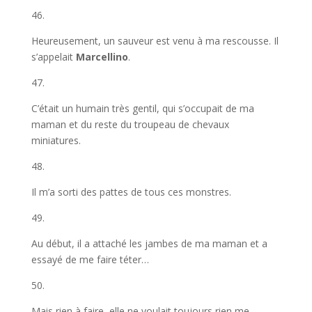
46.
Heureusement, un sauveur est venu à ma rescousse. Il
s’appelait
Marcellino
.
47.
C’était un humain très gentil, qui s’occupait de ma
maman et du reste du troupeau de chevaux
miniatures.
48.
Il m’a sorti des pattes de tous ces monstres.
49.
Au début, il a attaché les jambes de ma maman et a
essayé de me faire téter…
50.
Mais rien à faire, elle ne voulait toujours rien me