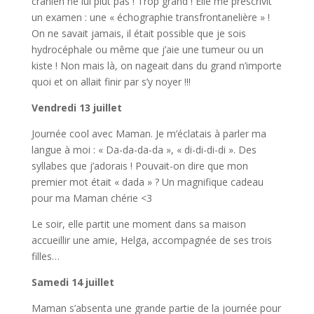
crânien ne lui plut pas ! Trop grand ! Elle me prescrivit
un examen : une « échographie transfrontanelière » !
On ne savait jamais, il était possible que je sois
hydrocéphale ou même que j’aie une tumeur ou un
kiste ! Non mais là, on nageait dans du grand n’importe
quoi et on allait finir par s’y noyer !!!
Vendredi 13 juillet
Journée cool avec Maman. Je m’éclatais à parler ma
langue à moi : « Da-da-da-da », « di-di-di-di ». Des
syllabes que j’adorais ! Pouvait-on dire que mon
premier mot était « dada » ? Un magnifique cadeau
pour ma Maman chérie <3
Le soir, elle partit une moment dans sa maison
accueillir une amie, Helga, accompagnée de ses trois
filles…
Samedi 14 juillet
Maman s’absenta une grande partie de la journée pour