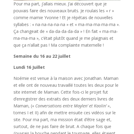
Pour ma part, j’allais mieux. J’ai découvert que je
pouvais faire des nouveaux bruits. Je roulais les « r »
comme mamie Yvonne ! Et je répétais de nouvelles
syllabes : « na-na-na-na-na » et « ma-ma-ma-ma-ma ».
Ça changeait de « da-da-da-da-da » ! En fait « ma-ma-
ma-ma-ma », c’était plutôt quand je me plaignais et
que ça n’allait pas ! Ma complainte maternelle !
Semaine du 16 au 22 juillet
Lundi 16 Juillet
Noémie est venue à la maison avec Jonathan. Maman
et elle ont de nouveau travaillé toutes les deux pour le
site internet de Maman. Cette fois-ci le projet fut
d’enregistrer des extraits des deux derniers livres de
Maman, («
Conversations entre Maylen’ et Kaolin’ »
,
tomes I et II) afin de mettre ensuite ces vidéos sur le
site. Pour ma part, ma mission était d’être sage et,
surtout, de ne pas faire de bruit. A chaque fois que
j’ouvrais la bouche pendant le tournage, elles étaient