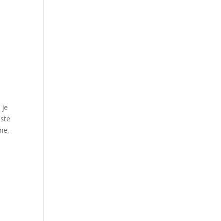
 je
este
ne,