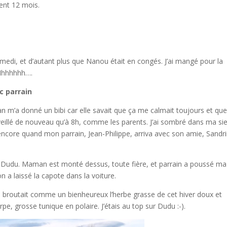
ment 12 mois.
edi, et d’autant plus que Nanou était en congés. J’ai mangé pour la
 Mhhhhhh….
c parrain
n m’a donné un bibi car elle savait que ça me calmait toujours et que
eillé de nouveau qu’à 8h, comme les parents. J’ai sombré dans ma si
encore quand mon parrain, Jean-Philippe, arriva avec son amie, Sandri
ir Dudu. Maman est monté dessus, toute fière, et parrain a poussé ma
 a laissé la capote dans la voiture.
 broutait comme un bienheureux l’herbe grasse de cet hiver doux et
pe, grosse tunique en polaire. J’étais au top sur Dudu :-).