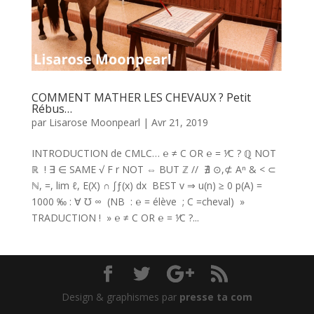
COMMENT MATHER LES CHEVAUX ? Petit
Rébus…
par
Lisarose Moonpearl
|
Avr 21, 2019
INTRODUCTION de CMLC… ℮ ≠ C OR ℮ = ⅟C ? ℚ NOT
ℝ ! ∃ ∈ SAME √ F r NOT ⇔ BUT ℤ // ∄ ⊙,⊄ Aⁿ & < ⊂
ℕ, =, lim ℓ, E(X) ∩ ∫ƒ(x) dx BEST v ⇒ u(n) ≥ 0 p(A) =
1000 ‰ : ∀ ℧ ∞ (NB : ℮ = élève ; C =cheval) »
TRADUCTION ! » ℮ ≠ C OR ℮ = ⅟C ?...
Design & graphismes par
presse ta com