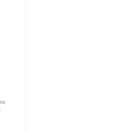
hit
e.