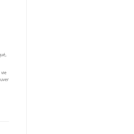
qué,
 vie
auver