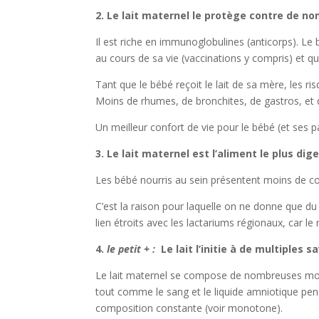
2. Le lait maternel le protège contre de n
Il est riche en immunoglobulines (anticorps). L
au cours de sa vie (vaccinations y compris) et qu
Tant que le bébé reçoit le lait de sa mère, les ri
Moins de rhumes, de bronchites, de gastros, et 
Un meilleur confort de vie pour le bébé (et ses p
3. Le lait maternel est l’aliment le plus dig
Les bébé nourris au sein présentent moins de col
C’est la raison pour laquelle on ne donne que d
lien étroits avec les lactariums régionaux, car l
4.
le petit + :
Le lait l’initie à de multiples 
Le lait maternel se compose de nombreuses moléc
tout comme le sang et le liquide amniotique pend
composition constante (voir monotone).