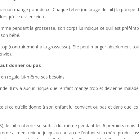
a maman mange pour deux ! Chaque tétée (ou tirage de lait) la pompe 
lorsqu’elle est enceinte.
comme pendant la grossesse, son corps lui indique ce qu’il est préférab
 son bébé.
t au top (contrairement à la grossesse). Elle peut manger absolument to
envie).
 faut donner ou pas
é en régule lui-même ses besoins.
nde. Il n’y a aucun risque que l’enfant mange trop et devienne malade
i ce qu’elle donne à son enfant lui convient ou pas et dans quelles
 le lait maternel se suffit à lui-même pendant les 6 premiers mois 
 comme aliment unique jusqu’aux un an de l’enfant si la mère produit a