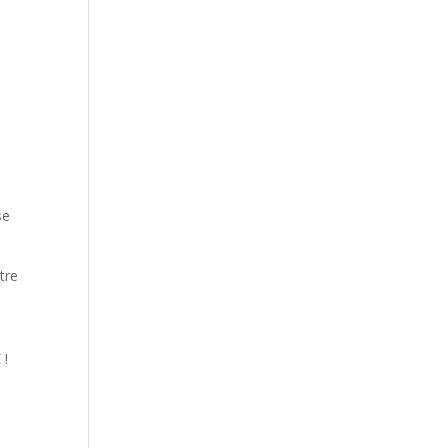
se
tre
 !