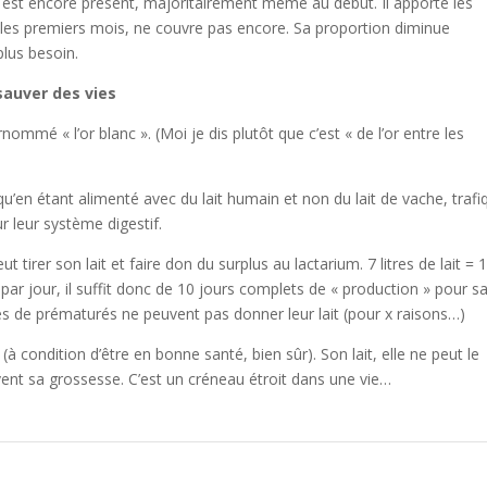
rnel est encore présent, majoritairement même au début. Il apporte les
e les premiers mois, ne couvre pas encore. Sa proportion diminue
plus besoin.
sauver des vies
nommé « l’or blanc ». (Moi je dis plutôt que c’est « de l’or entre les
en étant alimenté avec du lait humain et non du lait de vache, trafi
r leur système digestif.
tirer son lait et faire don du surplus au lactarium. 7 litres de lait = 1
 jour, il suffit donc de 10 jours complets de « production » pour s
res de prématurés ne peuvent pas donner leur lait (pour x raisons…)
 condition d’être en bonne santé, bien sûr). Son lait, elle ne peut le
vent sa grossesse. C’est un créneau étroit dans une vie…