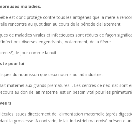
ombreuses maladies.
e bébé est donc protégé contre tous les antigènes que la mère a renco
’elle rencontre au quotidien au cours de la période d’allaitement.
sques de maladies virales et infectieuses sont réduits de façon significa
d’infections diverses engendrants, notamment, de la fièvre.
arents!), le jour comme la nuit.
este pour lui
iques du nourrisson que ceux nourris au lait industriel.
u lait maternel aux grands prématurés… Les centres de néo-nat sont e
e recours au don de lait maternel est un besoin vital pour les prématuré
saveurs
ules issues directement de l’alimentation maternelle (après digesti
ant la grossesse. A contrario, le lait industriel maternisé présente u