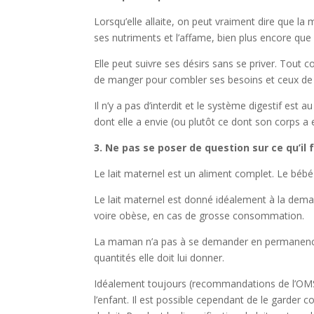
Lorsqu’elle allaite, on peut vraiment dire que l
ses nutriments et l’affame, bien plus encore que 
Elle peut suivre ses désirs sans se priver. Tout 
de manger pour combler ses besoins et ceux de
Il n’y a pas d’interdit et le système digestif es
dont elle a envie (ou plutôt ce dont son corps a 
3. Ne pas se poser de question sur ce qu’il
Le lait maternel est un aliment complet. Le béb
Le lait maternel est donné idéalement à la dema
voire obèse, en cas de grosse consommation.
La maman n’a pas à se demander en permanence s
quantités elle doit lui donner.
Idéalement toujours (recommandations de l’OMS),
l’enfant. Il est possible cependant de le garder