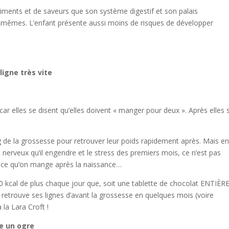
riments et de saveurs que son système digestif et son palais
x-mêmes. L’enfant présente aussi moins de risques de développer
 ligne très vite
 car elles se disent qu’elles doivent « manger pour deux ». Après elles 
long de la grossesse pour retrouver leur poids rapidement après. Mais en
nerveux qu’il engendre et le stress des premiers mois, ce n’est pas
 à ce qu’on mange après la naissance…
cal de plus chaque jour que, soit une tablette de chocolat ENTIÈRE
s retrouve ses lignes d’avant la grossesse en quelques mois (voire
la Lara Croft !
e un ogre