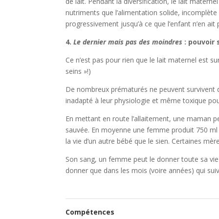
de lait. Pendant la diversification, le lait mate
nutriments que l’alimentation solide, incomplèt
progressivement jusqu’à ce que l’enfant n’en ait 
4.
Le dernier mais pas des moindres
: pouvoir 
Ce n’est pas pour rien que le lait maternel est sur
seins »!)
De nombreux prématurés ne peuvent survivent qu’
inadapté à leur physiologie et même toxique pou
En mettant en route l’allaitement, une maman peut 
sauvée. En moyenne une femme produit 750 ml par
la vie d’un autre bébé que le sien. Certaines mè
Son sang, un femme peut le donner toute sa vie (à
donner que dans les mois (voire années) qui sui
Compétences