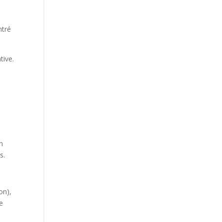
ntré
tive.
n
s.
on),
ne