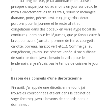
Tout au long de l’été, je l’ai abondamment utilisé :
presque chaque jour ou au moins un jour sur deux. Je
mixais directement les fruits frais, souvent mélangés
(banane, poire, pêche, kiwi, etc). Je gardais deux
portions pour la journée et le reste allait au
congélateur dans des bocaux en verre (type bocal de
confiture). Idem pour les légumes, que je faisais cuire à
la vapeur avant (tomate, pomme de terre, courgette,
carotte, poireau, haricot vert etc…). Comme ça, au
congélateur, j’avais une réserve variée. Il me suffisait
de sortir ce dont j’avais besoin la veille pour le
lendemain, si je n’avais pas le temps de cuisiner le jour
J.
Besoin des conseils d’une diététicienne
Fin août, j’ai appelé une diététicienne (dont j’ai
trouvéles coordonnées étaient dans le cabinet de
sage-femme). J’avais besoins de conseils dans 2
domaines :