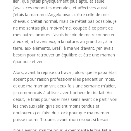
lien, que j’étais physiquement plus apte, et seule,
j’avais ces menottes mentales, et affectives aussi…
J’étais la maman d’Angelo avant d’être celle de mes
chevaux. C’était normal, mais ce n’était pas possible. Je
ne me sentais plus moi-même, coupée à ce point de
mes autres amours. J’avais besoin de me reconnecter
à eux et, à travers eux, à la nature, au grand-air, à la
terre, aux éléments. Bref : à ma vie d’avant. J’en avais
besoin pour retrouver un équilibre et être une maman
épanouie et zen.
Alors, avant la reprise du travail, alors que le papa était
absent pour raison professionnelles pendant un mois,
et que ma maman vint deux fois une semaine m’aider,
je commençais à utiliser avec bonheur le tire-lait. Au
début, je tirais pour vider mes seins avant de partir voir
les chevaux (afin qu’ils soient moins tendus et
douloureux) et faire du stock pour que ma maman
puisse nourrir Titounet avant mon retour, si besoin.
Nous avions, malgré nous, expérimenté le tire-lait à