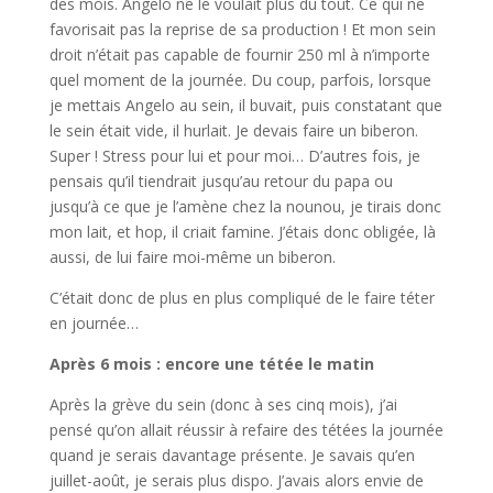
des mois. Angelo ne le voulait plus du tout. Ce qui ne
favorisait pas la reprise de sa production ! Et mon sein
droit n’était pas capable de fournir 250 ml à n’importe
quel moment de la journée. Du coup, parfois, lorsque
je mettais Angelo au sein, il buvait, puis constatant que
le sein était vide, il hurlait. Je devais faire un biberon.
Super ! Stress pour lui et pour moi… D’autres fois, je
pensais qu’il tiendrait jusqu’au retour du papa ou
jusqu’à ce que je l’amène chez la nounou, je tirais donc
mon lait, et hop, il criait famine. J’étais donc obligée, là
aussi, de lui faire moi-même un biberon.
C’était donc de plus en plus compliqué de le faire téter
en journée…
Après 6 mois : encore une tétée le matin
Après la grève du sein (donc à ses cinq mois), j’ai
pensé qu’on allait réussir à refaire des tétées la journée
quand je serais davantage présente. Je savais qu’en
juillet-août, je serais plus dispo. J’avais alors envie de