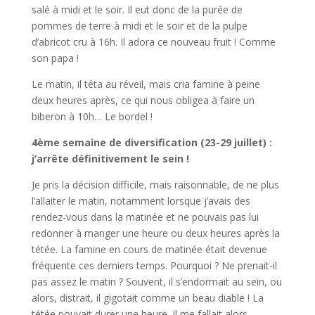
salé à midi et le soir. Il eut donc de la purée de
pommes de terre à midi et le soir et de la pulpe
d’abricot cru à 16h. Il adora ce nouveau fruit ! Comme
son papa !
Le matin, il téta au réveil, mais cria famine à peine
deux heures après, ce qui nous obligea à faire un
biberon à 10h… Le bordel !
4ème semaine de diversification (23-29 juillet) :
j’arrête définitivement le sein !
Je pris la décision difficile, mais raisonnable, de ne plus
l’allaiter le matin, notamment lorsque j’avais des
rendez-vous dans la matinée et ne pouvais pas lui
redonner à manger une heure ou deux heures après la
tétée. La famine en cours de matinée était devenue
fréquente ces derniers temps. Pourquoi ? Ne prenait-il
pas assez le matin ? Souvent, il s’endormait au sein, ou
alors, distrait, il gigotait comme un beau diable ! La
tétée pouvait durer une heure. Il me fallait alors