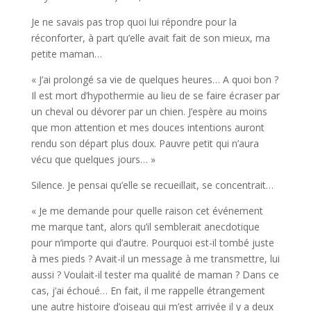
Je ne savais pas trop quoi lui répondre pour la
réconforter, à part qu’elle avait fait de son mieux, ma
petite maman…
« J’ai prolongé sa vie de quelques heures… A quoi bon ?
Il est mort d’hypothermie au lieu de se faire écraser par
un cheval ou dévorer par un chien. J’espère au moins
que mon attention et mes douces intentions auront
rendu son départ plus doux. Pauvre petit qui n’aura
vécu que quelques jours… »
Silence. Je pensai qu’elle se recueillait, se concentrait…
« Je me demande pour quelle raison cet événement
me marque tant, alors qu’il semblerait anecdotique
pour n’importe qui d’autre. Pourquoi est-il tombé juste
à mes pieds ? Avait-il un message à me transmettre, lui
aussi ? Voulait-il tester ma qualité de maman ? Dans ce
cas, j’ai échoué… En fait, il me rappelle étrangement
une autre histoire d’oiseau qui m’est arrivée il y a deux