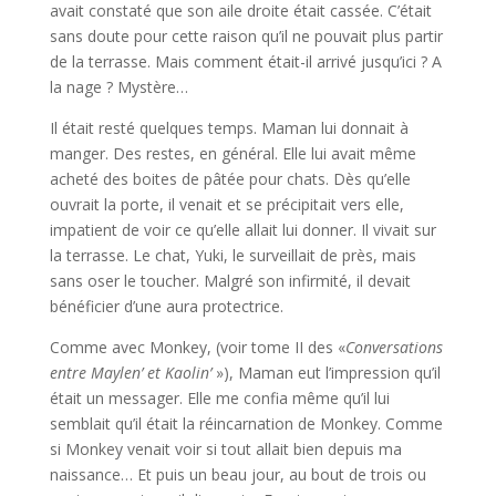
avait constaté que son aile droite était cassée. C’était
sans doute pour cette raison qu’il ne pouvait plus partir
de la terrasse. Mais comment était-il arrivé jusqu’ici ? A
la nage ? Mystère…
Il était resté quelques temps. Maman lui donnait à
manger. Des restes, en général. Elle lui avait même
acheté des boites de pâtée pour chats. Dès qu’elle
ouvrait la porte, il venait et se précipitait vers elle,
impatient de voir ce qu’elle allait lui donner. Il vivait sur
la terrasse. Le chat, Yuki, le surveillait de près, mais
sans oser le toucher. Malgré son infirmité, il devait
bénéficier d’une aura protectrice.
Comme avec Monkey, (voir tome II des «
Conversat
ions
entre Maylen’ et Kaolin’
»), Maman eut l’impression qu’il
était un messager. Elle me confia même qu’il lui
semblait qu’il était la réincarnation de Monkey. Comme
si Monkey venait voir si tout allait bien depuis ma
naissance… Et puis un beau jour, au bout de trois ou