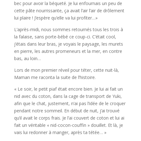
bec pour avoir la béqueté. Je lui enfournais un peu de
cette pâte nourrissante, ça avait l’air l’air de drôlement
lui plaire ! J’espère qu’elle va lui profiter…»
L’après-midi, nous sommes retournés tous les trois à
la falaise, sans porte-bébé ce coup-ci. C’était cool,
j’étais dans leur bras, je voyais le paysage, les murets
en pierre, les autres promeneurs et la mer, en contre
bas, au loin…
Lors de mon premier réveil pour téter, cette nuit-là,
Maman me raconta la suite de l’histoire.
« Le soir, le petit piaf était encore bien. Je lui ai fait un
nid avec du coton, dans la cage de transport de Yuki,
afin que le chat, justement, n’ai pas l’idée de le croquer
pendant notre sommeil. En début de nuit, j’ai trouvé
qu’il avait le corps frais. Je l’ai couvert de coton et lui ai
fait un véritable « nid-cocon-couffin » douillet. Et là, je
vais lui redonner à manger, après ta tétée… »