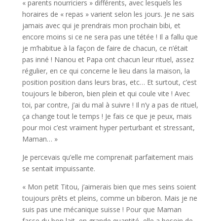
« parents nourriciers » différents, avec lesquels les
horaires de « repas » varient selon les jours. Je ne sais
jamais avec qui je prendrais mon prochain bibi, et
encore moins si ce ne sera pas une tétée ! Il a fallu que
je m’habitue à la façon de faire de chacun, ce n’était
pas inné ! Nanou et Papa ont chacun leur rituel, assez
régulier, en ce qui concerne le lieu dans la maison, la
position position dans leurs bras, etc… Et surtout, c’est
toujours le biberon, bien plein et qui coule vite ! Avec
toi, par contre, j’ai du mal à suivre ! Il n’y a pas de rituel,
ça change tout le temps ! Je fais ce que je peux, mais
pour moi c’est vraiment hyper perturbant et stressant,
Maman… »
Je percevais qu’elle me comprenait parfaitement mais
se sentait impuissante.
« Mon petit Titou, j’aimerais bien que mes seins soient
toujours prêts et pleins, comme un biberon. Mais je ne
suis pas une mécanique suisse ! Pour que Maman
fasse du bon lait, en grande quantité, elle a besoin de