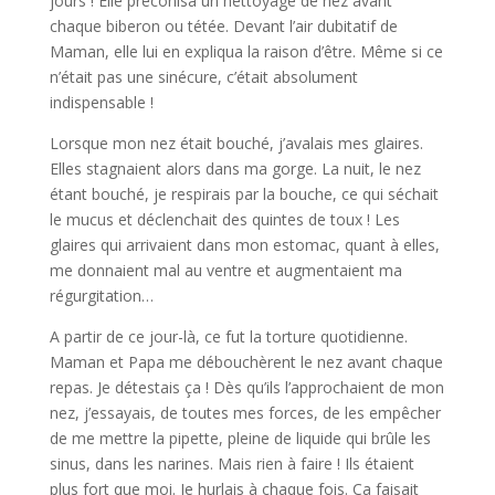
jours ! Elle préconisa un nettoyage de nez avant
chaque biberon ou tétée. Devant l’air dubitatif de
Maman, elle lui en expliqua la raison d’être. Même si ce
n’était pas une sinécure, c’était absolument
indispensable !
Lorsque mon nez était bouché, j’avalais mes glaires.
Elles stagnaient alors dans ma gorge. La nuit, le nez
étant bouché, je respirais par la bouche, ce qui séchait
le mucus et déclenchait des quintes de toux ! Les
glaires qui arrivaient dans mon estomac, quant à elles,
me donnaient mal au ventre et augmentaient ma
régurgitation…
A partir de ce jour-là, ce fut la torture quotidienne.
Maman et Papa me débouchèrent le nez avant chaque
repas. Je détestais ça ! Dès qu’ils l’approchaient de mon
nez, j’essayais, de toutes mes forces, de les empêcher
de me mettre la pipette, pleine de liquide qui brûle les
sinus, dans les narines. Mais rien à faire ! Ils étaient
plus fort que moi. Je hurlais à chaque fois. Ça faisait