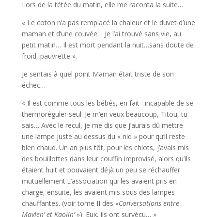
Lors de la tétée du matin, elle me raconta la suite…
« Le coton n’a pas remplacé la chaleur et le duvet d’une
maman et d’une couvée… Je l’ai trouvé sans vie, au
petit matin… Il est mort pendant la nuit…sans doute de
froid, pauvrette ».
Je sentais à quel point Maman était triste de son
échec…
« Il est comme tous les bébés, en fait : incapable de se
thermoréguler seul. Je m’en veux beaucoup, Titou, tu
sais… Avec le recul, je me dis que j’aurais dû mettre
une lampe juste au dessus du « nid » pour qu’il reste
bien chaud. Un an plus tôt, pour les chiots, j’avais mis
des bouillottes dans leur couffin improvisé, alors qu’ils
étaient huit et pouvaient déjà un peu se réchauffer
mutuellement.L’association qui les avaient pris en
charge, ensuite, les avaient mis sous des lampes
chauffantes. (voir tome II des «
Conversat
ions entre
Maylen’ et Kaolin’
»). Eux, ils ont survécu… »