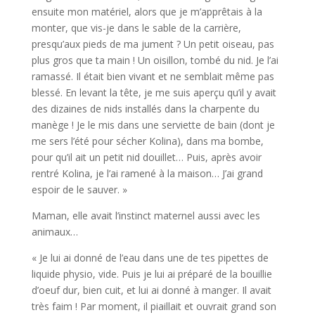
ensuite mon matériel, alors que je m’apprêtais à la
monter, que vis-je dans le sable de la carrière,
presqu’aux pieds de ma jument ? Un petit oiseau, pas
plus gros que ta main ! Un oisillon, tombé du nid. Je l’ai
ramassé. Il était bien vivant et ne semblait même pas
blessé. En levant la tête, je me suis aperçu qu’il y avait
des dizaines de nids installés dans la charpente du
manège ! Je le mis dans une serviette de bain (dont je
me sers l’été pour sécher Kolina), dans ma bombe,
pour qu’il ait un petit nid douillet… Puis, après avoir
rentré Kolina, je l’ai ramené à la maison… J’ai grand
espoir de le sauver. »
Maman, elle avait l’instinct maternel aussi avec les
animaux…
« Je lui ai donné de l’eau dans une de tes pipettes de
liquide physio, vide. Puis je lui ai préparé de la bouillie
d’oeuf dur, bien cuit, et lui ai donné à manger. Il avait
très faim ! Par moment, il piaillait et ouvrait grand son