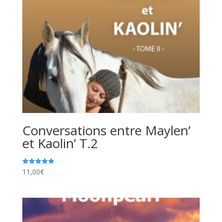
Conversations entre Maylen’
et Kaolin’ T.2
11,00
€
Note
5.00
sur 5