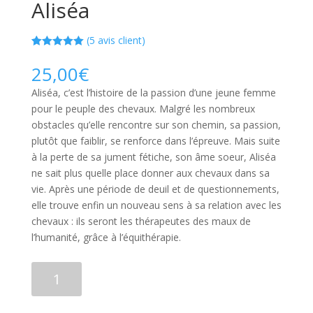
Aliséa
(
5
avis client)
Noté
5
5.00
sur 5
25,00
€
basé sur
notations
Aliséa, c’est l’histoire de la passion d’une jeune femme
client
pour le peuple des chevaux. Malgré les nombreux
obstacles qu’elle rencontre sur son chemin, sa passion,
plutôt que faiblir, se renforce dans l’épreuve. Mais suite
à la perte de sa jument fétiche, son âme soeur, Aliséa
ne sait plus quelle place donner aux chevaux dans sa
vie. Après une période de deuil et de questionnements,
elle trouve enfin un nouveau sens à sa relation avec les
chevaux : ils seront les thérapeutes des maux de
l’humanité, grâce à l’équithérapie.
quantité
Ajouter au panier
de
Aliséa