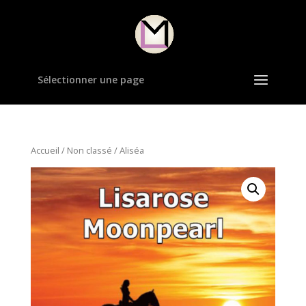
Sélectionner une page
Accueil
/
Non classé
/ Aliséa