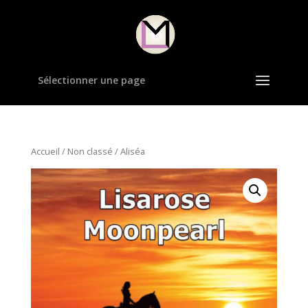
Sélectionner une page
Accueil
/
Non classé
/ Aliséa