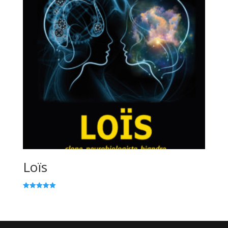
Loïs
Note
5.00
sur 5