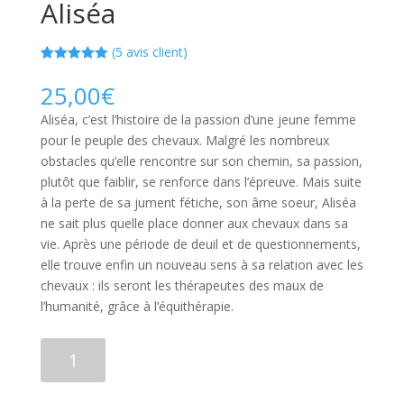
Aliséa
(
5
avis client)
Noté
5
5.00
sur 5
25,00
€
basé sur
notations
Aliséa, c’est l’histoire de la passion d’une jeune femme
client
pour le peuple des chevaux. Malgré les nombreux
obstacles qu’elle rencontre sur son chemin, sa passion,
plutôt que faiblir, se renforce dans l’épreuve. Mais suite
à la perte de sa jument fétiche, son âme soeur, Aliséa
ne sait plus quelle place donner aux chevaux dans sa
vie. Après une période de deuil et de questionnements,
elle trouve enfin un nouveau sens à sa relation avec les
chevaux : ils seront les thérapeutes des maux de
l’humanité, grâce à l’équithérapie.
quantité
Ajouter au panier
de
Aliséa